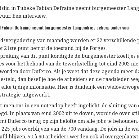
slid in Tubeke Fabian Defraine neemt burgemeester Lan
vuur. Een interview.
 Fabian Defraine neemt burgemeester Langendries scherp onder vuur
adsvergadering van maandag werden er 22 verschillende 
 21ste punt betrof de toestand bij de Forges.
spreking van dit punt kondigde de burgemeester koeltjes 
es voor het behoud van de tewerkstelling tot eind 2002 nie
worden door Duferco. Als je weet dat deze agenda meer 
gesteld, dan besef je hoe de arbeiders en de raadsleden w
elke tijdige informatie. Hier is duidelijk een weloverwog
trategie uitgewerkt.
er men ons in een notendop heeft ingelicht: de sluiting va
d. In plaats van eind 2002 uit te doven, wordt de oven sti
t Duferco terug op zijn belofte om alle jobs te behouden. 
 225 jobs overblijven van de 700 vandaag. De jobs in de wa
fd blijven. 50 à 60 arbeiders werden ook al overgeplaats