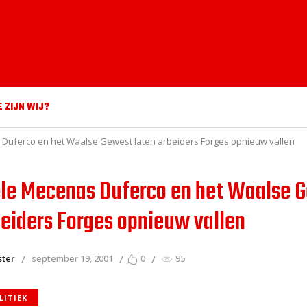
E ZIJN WIJ?
 Duferco en het Waalse Gewest laten arbeiders Forges opnieuw vallen
ële Mecenas Duferco en het Waalse 
beiders Forges opnieuw vallen
ster
september 19, 2001
0
95
LITIEK