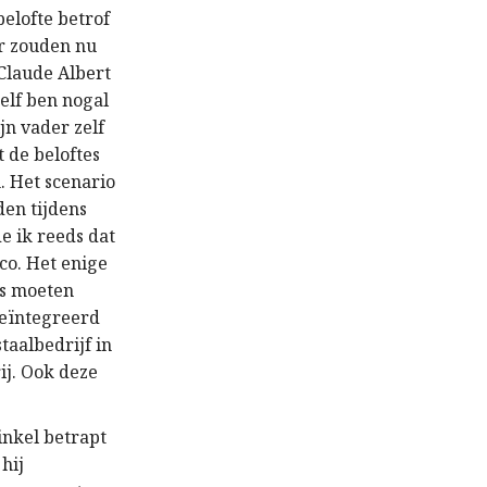
elofte betrof
Er zouden nu
 Claude Albert
elf ben nogal
jn vader zelf
t de beloftes
. Het scenario
den tijdens
e ik reeds dat
co. Het enige
bs moeten
geïntegreerd
staalbedrijf in
ij. Ook deze
inkel betrapt
 hij