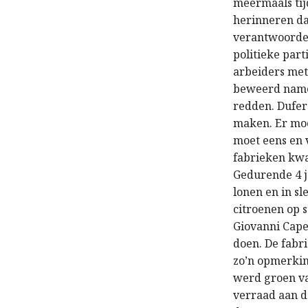
meermaals tij
herinneren da
verantwoordel
politieke part
arbeiders met
beweerd namel
redden. Duferc
maken. Er mo
moet eens en v
fabrieken kwa
Gedurende 4 j
lonen en in s
citroenen op 
Giovanni Cape
doen. De fabri
zo’n opmerking
werd groen va
verraad aan d