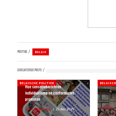
POSTTAG
BELGIE
GERELATEERDE POSTS
BELGISCHE POLITIEK
BELGISCH
Hoe sensatieberichten
individualisme en conformisme
promoten
door Filip Staes
25 dec 2025