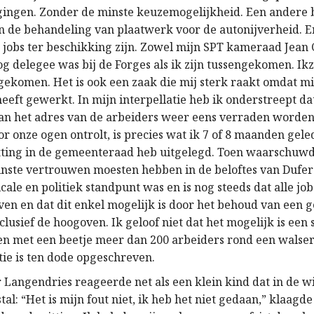
gingen. Zonder de minste keuzemogelijkheid. Een andere b
 in de behandeling van plaatwerk voor de autonijverheid. 
0 jobs ter beschikking zijn. Zowel mijn SPT kameraad Jean
g delegee was bij de Forges als ik zijn tussengekomen. Ikz
gekomen. Het is ook een zaak die mij sterk raakt omdat mi
heeft gewerkt. In mijn interpellatie heb ik onderstreept da
an het adres van de arbeiders weer eens verraden worden
or onze ogen ontrolt, is precies wat ik 7 of 8 maanden gele
itting in de gemeenteraad heb uitgelegd. Toen waarschuwd
inste vertrouwen moesten hebben in de beloftes van Dufer
cale en politiek standpunt was en is nog steeds dat alle jo
ven en dat dit enkel mogelijk is door het behoud van een 
nclusief de hoogoven. Ik geloof niet dat het mogelijk is een 
en met een beetje meer dan 200 arbeiders rond een walser
tie is ten dode opgeschreven.
Langendries reageerde net als een klein kind dat in de w
tal: “Het is mijn fout niet, ik heb het niet gedaan,” klaagde