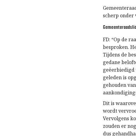
Gemeenteraad
scherp onder 
Gemeenteraadslid
FD: “Op de ra
besproken. Het
Tijdens de be
gedane beloft
geëerbiedigd 
geleden is op
gehouden van 
aankondigings
Dit is waarov
wordt vervroeg
Vervolgens kom
zouden er nog
dus gehandhaa