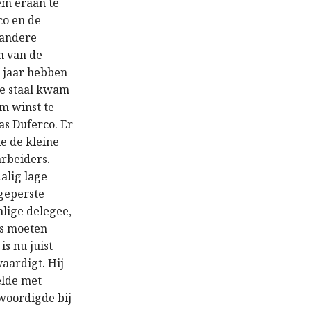
em eraan te
co en de
 andere
en van de
4 jaar hebben
se staal kwam
om winst te
s Duferco. Er
ie de kleine
arbeiders.
alig lage
geperste
lige delegee,
rs moeten
is nu juist
vaardigt. Hij
elde met
woordigde bij