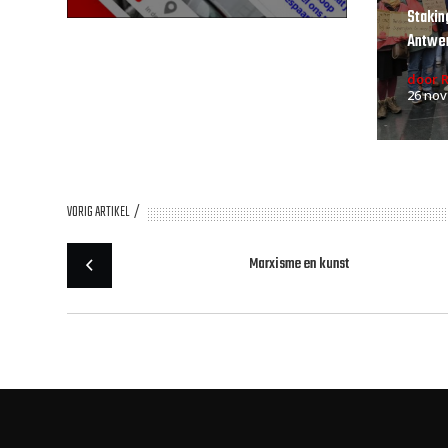
Stakin
Antwe
door 
26 nov
VORIG ARTIKEL
Marxisme en kunst