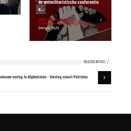
de antimilitaristische conferentie
 2025
o...
door Revolutionnair
Communistische Organisatie
04 nov 2025
VOLGEND ARTIKEL
 nieuwe oorlog in Afghanistan - Verslag vanuit Pakistan