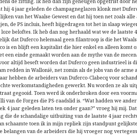
dens de zitting. Ik heb dan zijn geheugen opgefrist door h
t hij 4 jaar geleden de champagneglazen klonk met Dufer
ijken van het Waalse Gewest en dat hij toen net zoals alle
ijen, de PS incluis, heeft bijgedragen tot het in slaap wieg
 loze beloftes. Ik heb dan nog herhaald wat we de laatste 
ijk dat Duferco helemaal geen filantroop is die het Waal
o is en blijft een kapitalist die hier enkel en alleen komt 
et een einde gemaakt worden aan de mythe van de mecena
oor altijd beseft worden dat Duferco geen industrieel is d
m redden in Wallonië, net zomin als de jobs van de arme 
aar hebben de arbeiders van Duferco-Clabecq voor schand
lechte werkomstandigheden gewerkt. Nu worden ze als uit
straat gegooid. Toen werd ik onderbroken door een voorma
lli van de Forges die PS-raadslid is. “Wat hadden we ande
ek 4 jaar geleden laten ten onder gaan?” vroeg hij mij. Dat 
 die de schandalige uitbuiting van de laatste 4 jaar recht
n schaamte toen ik in mijn repliek zijn standpunt gelijkst
e belangen van de arbeiders die hij vroeger nog vertegen