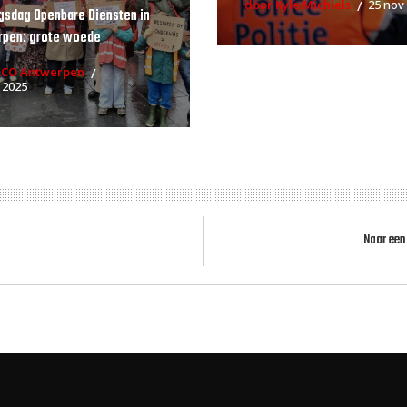
door Kyle Michiels
25 nov
gsdag Openbare Diensten in
rpen: grote woede
RCO Antwerpen
 2025
Naar een