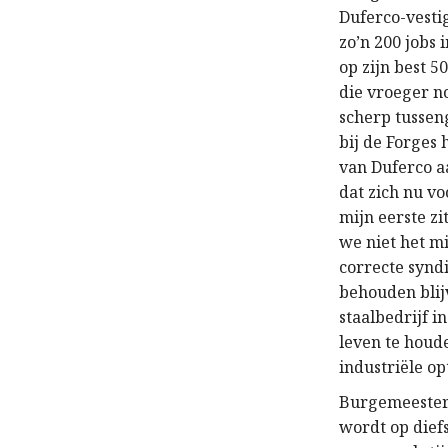
Duferco-vesti
zo’n 200 jobs
op zijn best 5
die vroeger no
scherp tussen
bij de Forges 
van Duferco a
dat zich nu vo
mijn eerste z
we niet het m
correcte syndi
behouden blij
staalbedrijf i
leven te houd
industriële op
Burgemeester 
wordt op diefs