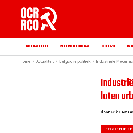
ACTUALITEIT
INTERNATIONAAL
THEORIE
WI
Home
Actualiteit
Belgische politiek
Industriële Mecenas
Industri
laten ar
door Erik Demee
BELGISCHE PO