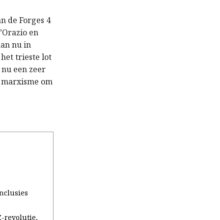
an de Forges 4
’Orazio en
aan nu in
et trieste lot
 nu een zeer
et marxisme om
onclusies
-revolutie,