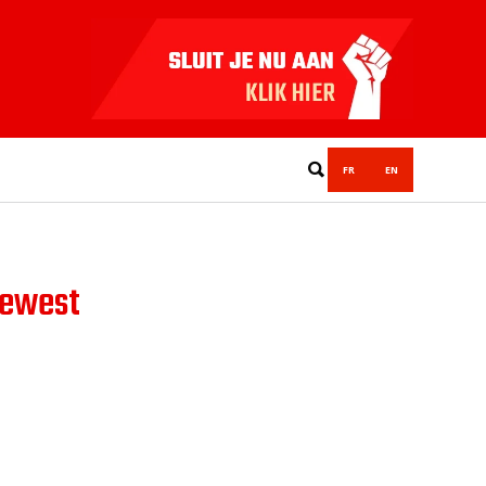
FR
EN
Gewest