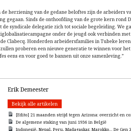
n de herziening van de gedane beloftes zijn de arbeiders v
ing gegaan. Sinds de onthoofding van de grote kern rond D
de syndicale delegatie zich tot sociale begeleiding. We g
iglobalisatiecampagne onder de jeugd ook verbinden met h
 de Clabecq. Honderden arbeidersfamilies in Tubeke leren
j zullen proberen een nieuwe generatie te winnen voor h
ofes eens en voor goed te bannen uit onze samenleving.”
Erik Demeester
Bekijk alle artikelen
[Edito] 21 maanden strijd tegen Arizona: overzicht en c
De algemene staking van juni 1936 in België
Indonesië, Nepal, Peru, Madagaskar, Marokko… De Gen Z