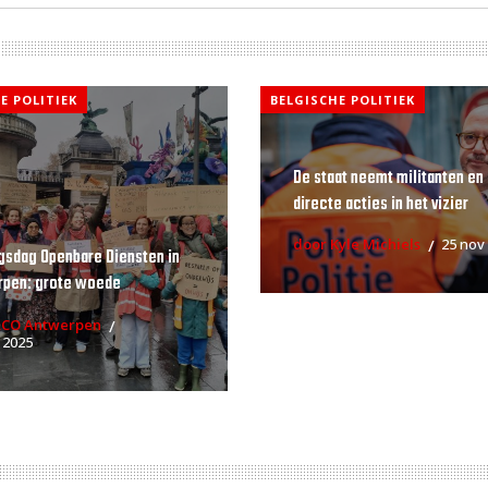
E POLITIEK
BELGISCHE POLITIEK
De staat neemt militanten en
directe acties in het vizier
door Kyle Michiels
25 nov
gsdag Openbare Diensten in
rpen: grote woede
RCO Antwerpen
 2025