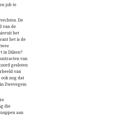
en job te
 vechten. De
d van de
ieruit het
ant het is de
 twee
t in Dilsen?
contracten van
koord gesloten
orbeeld van
s ook nog dat
n in Zwevegem
jke
ng die
tsnappen aan