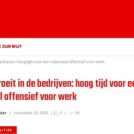
E ZIJN WIJ?
bedrijven: hoog tijd voor een nationaal offensief voor werk
oeit in de bedrijven: hoog tijd voor e
l offensief voor werk
ster
november 22, 2003
0
50
LITIEK