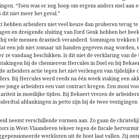
ingen. “Toen was er nog hoop om ergens anders snel aan e
 dit niet meer het geval.”
xt hebben arbeiders niet veel keuze dan proberen terug te
ngen en dreigende sluiting van Ford Genk hebben het beel
bij vele mensen drastisch veranderd. Sommigen trekken h
t dat een job niet zomaar uit handen gegeven mag worden, w
r ze vandaag beschikken. Is dit niet de verklaring van de
takingen bij de chemiereus Hercules in Doel en bij Bekaer
e arbeiders actie tegen het niet verlengen van tijdelijke 
ders. Bij Hercules werd reeds na één week staking een ak
ee jonge arbeiders een vast contract kregen. Een mooi vo
ariteit in moeilijke tijden. Bij Bekaert vrezen de arbeider
nderdtal afdankingen in petto zijn bij de twee vestiginge
id neemt verschillende vormen aan. Zo gaan de christeli
rs in West-Vlaanderen tekeer tegen de fiscale hervormi
epensioneerde werklozen uit de boot laat vallen. Zij on