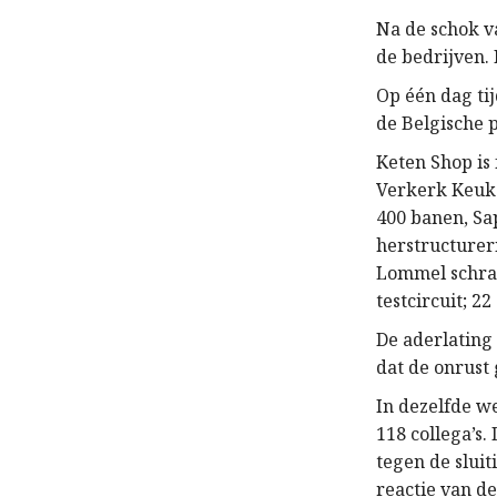
Na de schok v
de bedrijven.
Op één dag ti
de Belgische p
Keten Shop is 
Verkerk Keuke
400 banen, Sap
herstructureri
Lommel schrap
testcircuit; 22
De aderlating
dat de onrust 
In dezelfde w
118 collega’s.
tegen de sluit
reactie van d