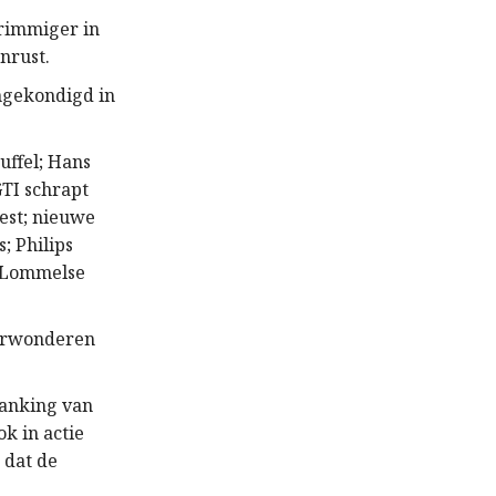
grimmiger in
nrust.
ngekondigd in
Duffel; Hans
GTI schrapt
Best; nieuwe
; Philips
p Lommelse
verwonderen
danking van
k in actie
 dat de