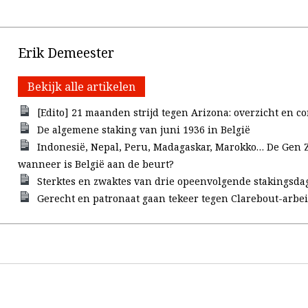
Erik Demeester
Bekijk alle artikelen
[Edito] 21 maanden strijd tegen Arizona: overzicht en c
De algemene staking van juni 1936 in België
Indonesië, Nepal, Peru, Madagaskar, Marokko… De Gen Z
wanneer is België aan de beurt?
Sterktes en zwaktes van drie opeenvolgende stakingsda
Gerecht en patronaat gaan tekeer tegen Clarebout-arbe