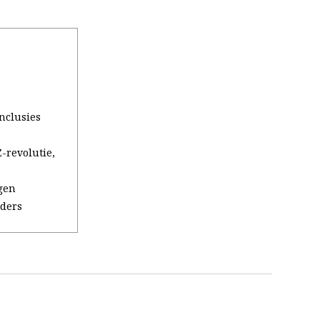
onclusies
-revolutie,
gen
iders