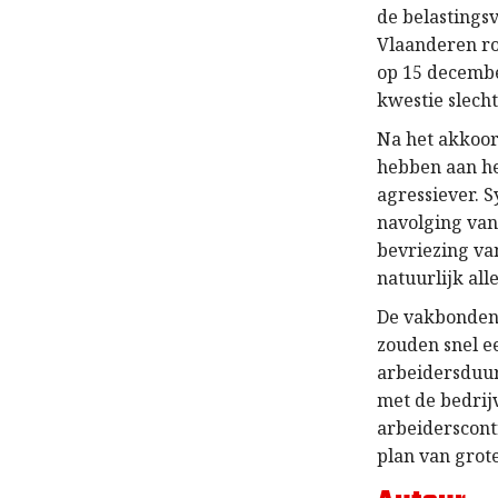
de belastings
Vlaanderen ro
op 15 decembe
kwestie slech
Na het akkoo
hebben aan he
agressiever. S
navolging van
bevriezing va
natuurlijk al
De vakbonden 
zouden snel e
arbeidersduur
met de bedrij
arbeiderscont
plan van grot