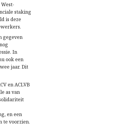
 West-
nciale staking
ld is deze
ewerkers.
en gegeven
 nog
ssie. In
nu ook een
ee jaar. Dit
 ACV en ACLVB
le as van
olidariteit
ng, en een
 te voorzien.