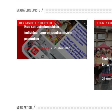
GERELATEERDE POSTS
BELGISCHE POLITIEK
BELGISCH
Hoe sensatieberichten
individualisme en conformisme
promoten
door Filip Staes
25 dec 2025
Stakin
Antwe
door 
26 nov
VORIG ARTIKEL