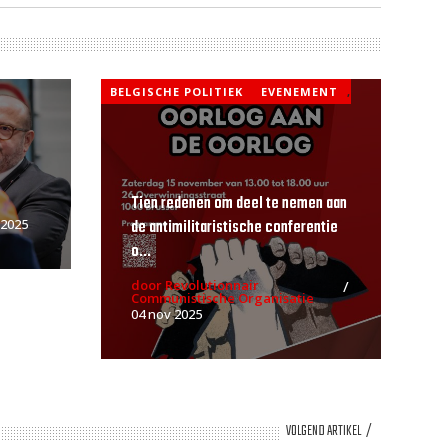
BELGISCHE POLITIEK
EVENEMENT
,
Tien redenen om deel te nemen aan
de antimilitaristische conferentie
 2025
o...
door Revolutionnair
Communistische Organisatie
04 nov 2025
VOLGEND ARTIKEL