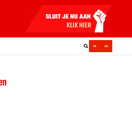
FR
EN
en