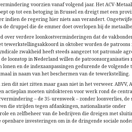
vermindering voorzien vanaf volgend jaar. Het ACV-Metaal
ept op tot een betoging in Brussel en dreigt met een provi
r indien de regering hier niets aan verandert. Ongetwijfe
ts de druppel die de emmer doet overlopen bij de metaalb
rd over verdere loonkostverminderingen dat de vakbond
t tewerkstellingsakkoord in oktober worden de patroons
yndicale zwakheid heeft steeds aangezet tot patronale agre
 de loonstop in Nederland willen de patroonsorganisaties 
n lonen en de indexaanpassingen gedurende de volgende tw
lemaal in naam van het beschermen van de tewerkstelling.
zien dit niet zitten maar gaan niet in het verweer. ABVV,
en actieplan moeten uitdokteren voor werk rond de centra
vermindering – de 35-urenweek – zonder loonverlies, de s
ven die strijden tegen afdankingen, nationalisatie onder
role en zelfbeheer van de bedrijven die dreigen met sluiti
e openbare investeringen om in de dringende sociale noden