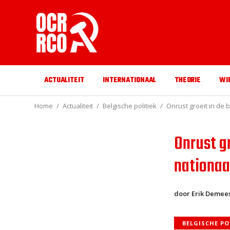
ACTUALITEIT
INTERNATIONAAL
THEORIE
WI
Home
Actualiteit
Belgische politiek
Onrust groeit in de 
Onrust gr
nationaa
door Erik Demee
BELGISCHE PO