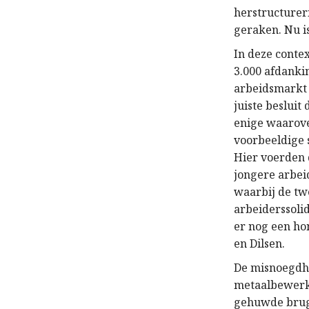
herstructurer
geraken. Nu is
In deze conte
3.000 afdanki
arbeidsmarkt 
juiste beslui
enige waarove
voorbeeldige s
Hier voerden d
jongere arbei
waarbij de tw
arbeiderssolid
er nog een ho
en Dilsen.
De misnoegdhe
metaalbewerke
gehuwde brugg