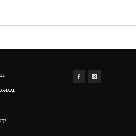
EIT
IONAAL
IJ?