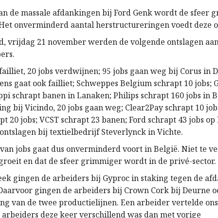
an de massale afdankingen bij Ford Genk wordt de sfeer 
 Het onverminderd aantal herstructureringen voedt deze o
jd, vrijdag 21 november werden de volgende ontslagen aa
ers.
failliet, 20 jobs verdwijnen; 95 jobs gaan weg bij Corus in 
ns gaat ook failliet; Schweppes Belgium schrapt 10 jobs; 
pi schrapt banen in Lanaken; Philips schrapt 160 jobs in 
ng bij Vicindo, 20 jobs gaan weg; Clear2Pay schrapt 10 jobs
t 20 jobs; VCST schrapt 23 banen; Ford schrapt 43 jobs o
 ontslagen bij textielbedrijf Steverlynck in Vichte.
 van jobs gaat dus onverminderd voort in België. Niet te 
groeit en dat de sfeer grimmiger wordt in de privé-sector.
eek gingen de arbeiders bij Gyproc in staking tegen de af
 Daarvoor gingen de arbeiders bij Crown Cork bij Deurne oo
ing van de twee productielijnen. Een arbeider vertelde ons
e arbeiders deze keer verschillend was dan met vorige