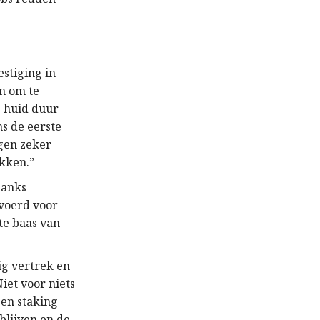
stiging in
en om te
e huid duur
s de eerste
gen zeker
kken.”
danks
evoerd voor
te baas van
ig vertrek en
iet voor niets
gen staking
blijven en de