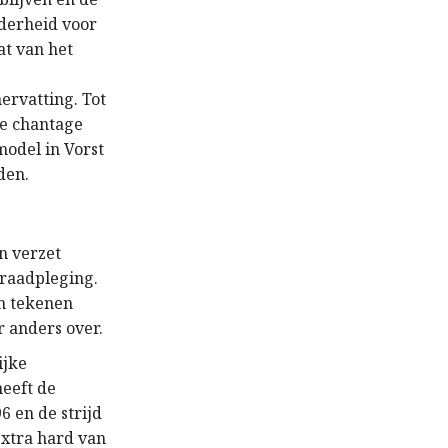
derheid voor
at van het
rvatting. Tot
de chantage
model in Vorst
den.
n verzet
 raadpleging.
n tekenen
r anders over.
ijke
eeft de
 en de strijd
extra hard van