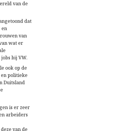
wereld van de
aangetoond dat
- en
 vrouwen van
van wat er
ale
jobs bij VW.
le ook op de
 en politieke
en Duitsland
se
en is er zeer
en arbeiders
 deze van de