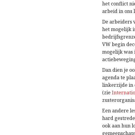
het conflict 
arbeid in ons 
De arbeiders 
het mogelijk 
bedrijfsgrenz
VW begin dece
mogelijk was 
actiebeweging
Dan dien je o
agenda te pla
linkerzijde in
(zie
Internati
zusterorganisa
Een andere le
hard gestrede
ook aan hun l
gemeenschappe