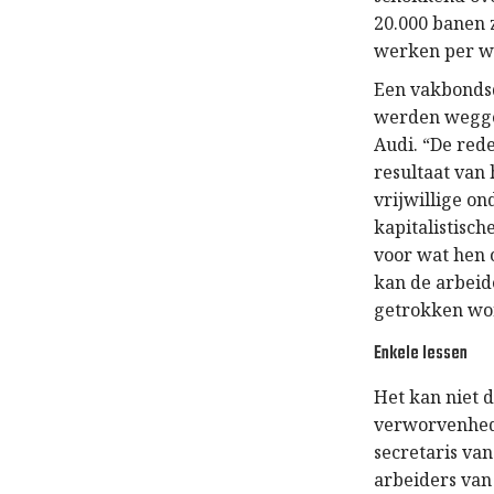
20.000 banen z
werken per w
Een vakbondsd
werden weggew
Audi. “De red
resultaat van
vrijwillige 
kapitalistisch
voor wat hen 
kan de arbeid
getrokken word
Enkele lessen
Het kan niet d
verworvenhede
secretaris van
arbeiders van 