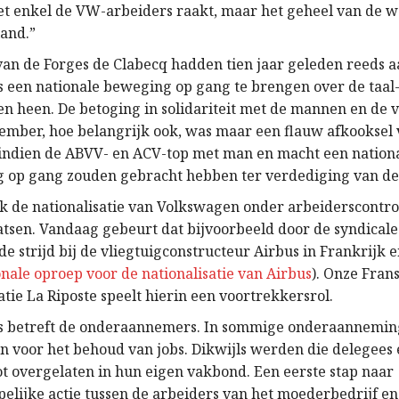
niet enkel de VW-arbeiders raakt, maar het geheel van de 
land.”
van de Forges de Clabecq hadden tien jaar geleden reeds 
is een nationale beweging op gang te brengen over de taal
en heen. De betoging in solidariteit met de mannen en de
mber, hoe belangrijk ook, was maar een flauw afkooksel 
indien de ABVV- en ACV-top met man en macht een nation
 op gang zouden gebracht hebben ter verdediging van de 
ok de nationalisatie van Volkswagen onder arbeiderscontro
atsen. Vandaag gebeurt dat bijvoorbeeld door de syndicale
 de strijd bij de vliegtuigconstructeur Airbus in Frankrijk 
onale oproep voor de nationalisatie van Airbus
). Onze Fran
tie La Riposte speelt hierin een voortrekkersrol.
s betreft de onderaannemers. In sommige onderaanneming
n voor het behoud van jobs. Dikwijls werden die delegees 
ot overgelaten in hun eigen vakbond. Een eerste stap naar
lijke actie tussen de arbeiders van het moederbedrijf en