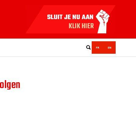
FR
EN
volgen