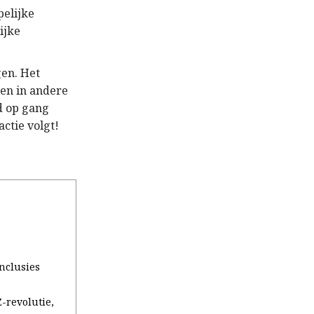
elijke
ijke
gen. Het
len in andere
d op gang
ctie volgt!
onclusies
-revolutie,