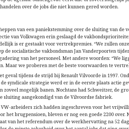
handelen over de jobs die niet kunnen gered worden.
cheppen van een paniekstemming over de sluiting van de ve
irectie van Volkwagen erin geslaagd de vakbondsprioriteit
ellijk is er gestaakt voor vertrekpremies. “We zullen onz
ep de socialistische vakbondsman Jan Vanderpoorten tijden
adering van het personeel. Met andere woorden: “We lig
en. Maar we proberen met de beste voorwaarden te vertre
et geval tijdens de strijd bij Renault Vilvoorde in 1997. On
de syndicale strategie werd er in de eerste plaats actie g
n zoveel mogelijk banen. Nochtans had Schweitzer, de gro
de sluiting aangekondigd van de Vilvoordse fabriek.
 VW-arbeiders zich hadden ingeschreven voor het vrijwill
or het brugpensioen, bleven er nog een goede 2200 over. N
taat van het referendum over de werkhervatting na 52 da
der de minste zekerheid over het aantal jobs dat ging over