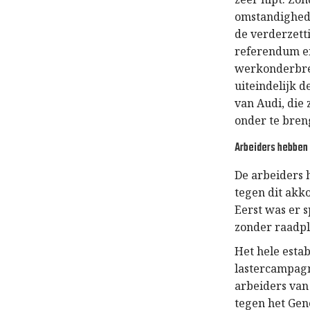
omstandighed
de verderzetti
referendum en
werkonderbrek
uiteindelijk d
van Audi, die
onder te bren
Arbeiders hebben 
De arbeiders 
tegen dit akk
Eerst was er 
zonder raadpl
Het hele esta
lastercampagn
arbeiders van
tegen het Gen