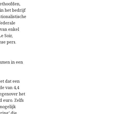
eethoofden,
n het bedrijf
tionalistische
federale
 van enkel
e Soir,
se pers.
emmen in een
et dat een
de van 4,4
 tegenover het
d euro. Zelfs
mogelijk
ring’ die