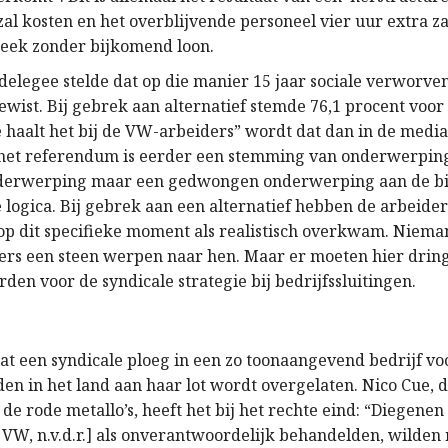
al kosten en het overblijvende personeel vier uur extra z
eek zonder bijkomend loon.
elegee stelde dat op die manier 15 jaar sociale verworv
ist. Bij gebrek aan alternatief stemde 76,1 procent voor 
e haalt het bij de VW-arbeiders” wordt dat dan in de medi
 het referendum is eerder een stemming van onderwerpin
onderwerping maar een gedwongen onderwerping aan de b
e logica. Bij gebrek aan een alternatief hebben de arbeid
op dit specifieke moment als realistisch overkwam. Niem
ers een steen werpen naar hen. Maar er moeten hier dring
en voor de syndicale strategie bij bedrijfssluitingen.
at een syndicale ploeg in een zo toonaangevend bedrijf voo
n in het land aan haar lot wordt overgelaten. Nico Cue, d
 de rode metallo’s, heeft het bij het rechte eind: “Diegenen
VW, n.v.d.r.] als onverantwoordelijk behandelden, wilden n