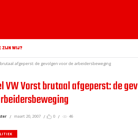
E ZIJN WIJ?
brutaal afgeperst: de gevolgen voor de arbeidersbeweging
l VW Vorst brutaal afgeperst: de ge
arbeidersbeweging
ster
maart 20, 2007
0
46
LITIEK