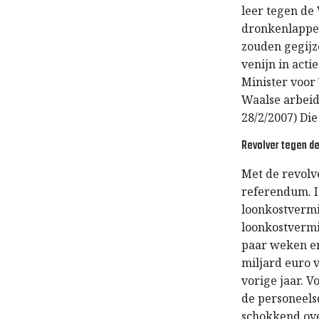
leer tegen de
dronkenlappen
zouden gegijz
venijn in act
Minister voor
Waalse arbeid
28/2/2007) Di
Revolver tegen de
Met de revolv
referendum. I
loonkostvermin
loonkostvermi
paar weken er
miljard euro v
vorige jaar. V
de personeels
schokkend over