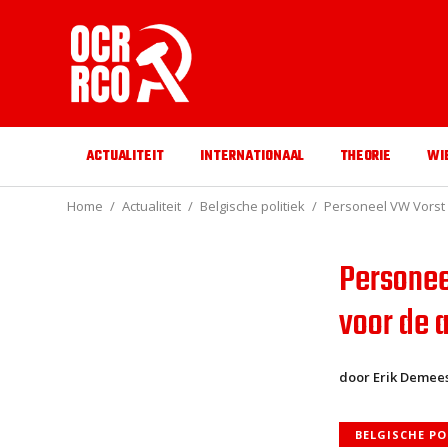
ACTUALITEIT
INTERNATIONAAL
THEORIE
WI
Home
Actualiteit
Belgische politiek
Personeel VW Vorst 
Personee
voor de 
door Erik Demee
BELGISCHE PO