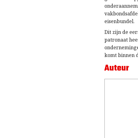
onderaannemin
vakbondsafdel
eisenbundel.
Dit zijn de ee
patronaat heef
ondernemingen
komt binnen d
Auteur