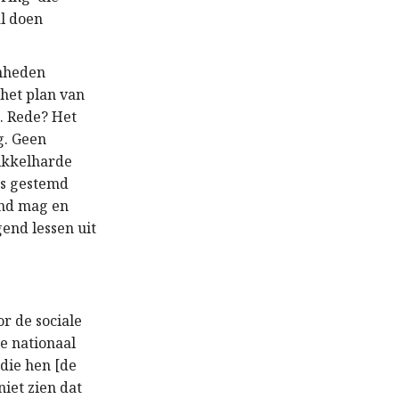
al doen
enheden
het plan van
a. Rede? Het
g. Geen
ikkelharde
ers gestemd
and mag en
end lessen uit
r de sociale
e nationaal
 die hen [de
iet zien dat