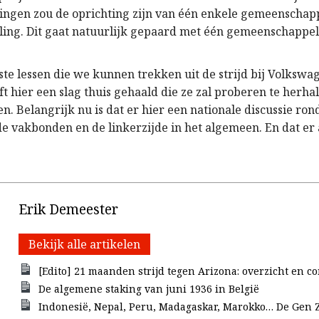
gen zou de oprichting zijn van één enkele gemeenschapp
ing. Dit gaat natuurlijk gepaard met één gemeenschappel
rste lessen die we kunnen trekken uit de strijd bij Volkswa
t hier een slag thuis gehaald die ze zal proberen te herha
. Belangrijk nu is dat er hier een nationale discussie ron
e vakbonden en de linkerzijde in het algemeen. En dat er a
Erik Demeester
Bekijk alle artikelen
[Edito] 21 maanden strijd tegen Arizona: overzicht en c
De algemene staking van juni 1936 in België
Indonesië, Nepal, Peru, Madagaskar, Marokko… De Gen Z