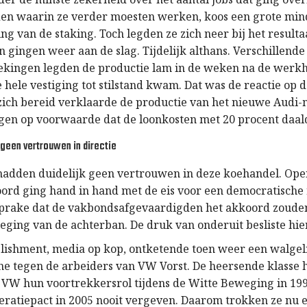
en waarin ze verder moesten werken, koos een grote min
ng van de staking. Toch legden ze zich neer bij het resulta
 gingen weer aan de slag. Tijdelijk althans. Verschillende
ingen legden de productie lam in de weken na de werkhe
e hele vestiging tot stilstand kwam. Dat was de reactie op 
 zich bereid verklaarde de productie van het nieuwe Audi-
gen op voorwaarde dat de loonkosten met 20 procent daal
geen vertrouwen in directie
hadden duidelijk geen vertrouwen in deze koehandel. Ope
oord ging hand in hand met de eis voor een democratische
sprake dat de vakbondsafgevaardigden het akkoord zoude
eging van de achterban. De druk van onderuit besliste hie
blishment, media op kop, ontketende toen weer een walgel
e tegen de arbeiders van VW Vorst. De heersende klasse h
 VW hun voortrekkersrol tijdens de Witte Beweging in 1996
eratiepact in 2005 nooit vergeven. Daarom trokken ze nu 