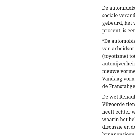
De autombiels
sociale veran
gebeurd, het 
procent, is ee
“De automobie
van arbeidsorg
(toyotisme) to
autonijverhei
nieuwe vormen
Vandaag vormt 
de Franstalig
De wet Renaul
Vilvoorde tien
heeft echter 
waarin het be
discussie en d
brugpensioen 