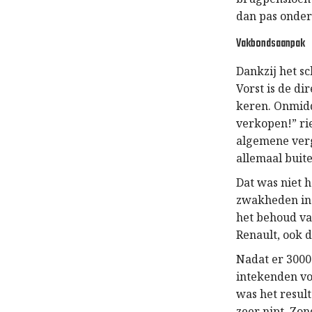
dan pas onder
Vakbondsaanpak
Dankzij het s
Vorst is de d
keren. Onmidd
verkopen!” ri
algemene verg
allemaal buit
Dat was niet h
zwakheden in 
het behoud va
Renault, ook 
Nadat er 3000
intekenden vo
was het resul
zeer nipt. Zon