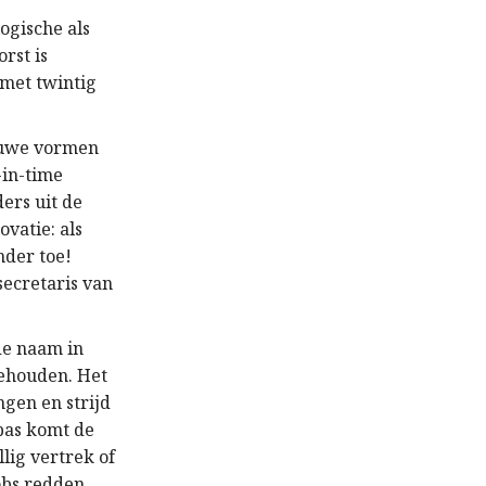
ogische als
rst is
 met twintig
ieuwe vormen
-in-time
ders uit de
vatie: als
nder toe!
secretaris van
de naam in
gehouden. Het
gen en strijd
pas komt de
lig vertrek of
obs redden