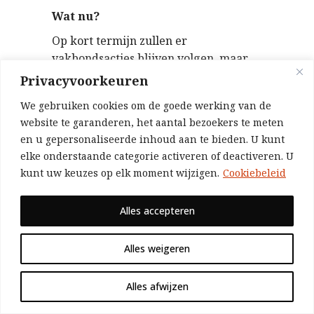
Wat nu?
Op kort termijn zullen er
vakbondsacties blijven volgen, maar
zullen ze louter demonstratief zijn of
Privacyvoorkeuren
mediageniek, t.t.z. gericht op ‘gezien
We gebruiken cookies om de goede werking van de
en gehoord’ worden. De acties die
website te garanderen, het aantal bezoekers te meten
gepland zijn hebben niet tot doel om
en u gepersonaliseerde inhoud aan te bieden. U kunt
de krachtsverhoudingen te
elke onderstaande categorie activeren of deactiveren. U
veranderen. De vakbonden hebben nu
kunt uw keuzes op elk moment wijzigen.
Cookiebeleid
ook een klacht neergelegd bi het
grondwettelijk hof tegen de
Alles accepteren
indexsprong. Niet meteen de meest
mobiliserende actie. Op nationaal en
Alles weigeren
interprofessioneel niveau zal het
nepoverleg verder gezet worden.
Bijvoorbeeld rond de pensioenen.
Alles afwijzen
In sommige sectoren en bedrijven kan