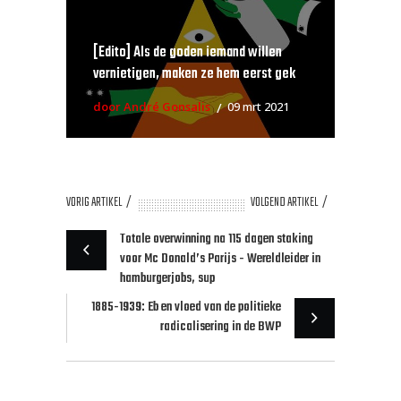
[Edito] Als de goden iemand willen
vernietigen, maken ze hem eerst gek
door André Gonsalis
09 mrt 2021
VORIG ARTIKEL
VOLGEND ARTIKEL
Totale overwinning na 115 dagen staking
voor Mc Donald’s Parijs - Wereldleider in
hamburgerjobs, sup
1885-1939: Eb en vloed van de politieke
radicalisering in de BWP