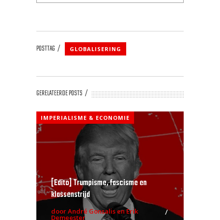
POSTTAG
GLOBALISERING
GERELATEERDE POSTS
IMPERIALISME & ECONOMIE
[Edito] Trumpisme, fascisme en
klassenstrijd
door André Gonsalis en Erik
Demeester