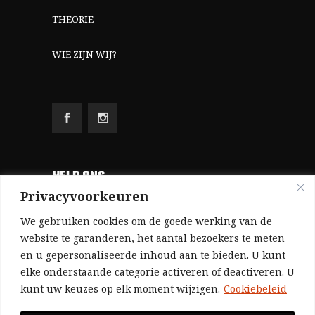
THEORIE
WIE ZIJN WIJ?
HELP ONS
Privacyvoorkeuren
Aangezien we volledig zelf gefinancierd zijn
We gebruiken cookies om de goede werking van de
(zonder subsidies, zonder commerciële
website te garanderen, het aantal bezoekers te meten
en u gepersonaliseerde inhoud aan te bieden. U kunt
advertenties en zonder rijke sponsors), zijn we
elke onderstaande categorie activeren of deactiveren. U
voor de publicatie van ons tijdschrift uitsluitend
kunt uw keuzes op elk moment wijzigen.
Cookiebeleid
afhankelijk van de financiële steun van onze
sympathisanten.