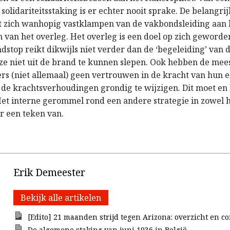
 solidariteitsstaking is er echter nooit sprake. De belangri
et zich wanhopig vastklampen van de vakbondsleiding aan h
n van het overleg. Het overleg is een doel op zich geworde
dstop reikt dikwijls niet verder dan de ‘begeleiding’ van 
e niet uit de brand te kunnen slepen. Ook hebben de mee
rs (niet allemaal) geen vertrouwen in de kracht van hun 
de krachtsverhoudingen grondig te wijzigen. Dit moet en
et interne gerommel rond een andere strategie in zowel 
ar een teken van.
Erik Demeester
Bekijk alle artikelen
[Edito] 21 maanden strijd tegen Arizona: overzicht en c
De algemene staking van juni 1936 in België