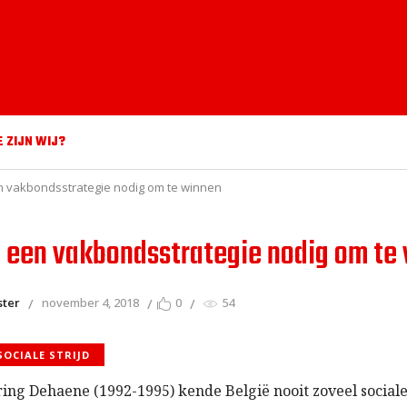
E ZIJN WIJ?
n vakbondsstrategie nodig om te winnen
 een vakbondsstrategie nodig om te
ster
november 4, 2018
0
54
SOCIALE STRIJD
ring Dehaene (1992-1995) kende België nooit zoveel sociale