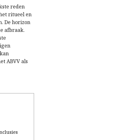
jkste reden
et ritueel en
n. De horizon
de afbraak.
ste
eigen
 kan
het ABVV als
onclusies