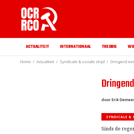
ACTUALITEIT
INTERNATIONAAL
THEORIE
WI
Home
Actualiteit
Syndicale & sociale strijd
Dringend ee
Dringend
door Erik Demee
SYNDICALE & 
Sinds de rege