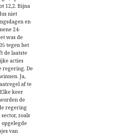
t 12,2. Bijna
dus niet
kingsdagen en
emene 24-
Het was de
005 tegen het
t de laatste
jke acties
 regering. De
winnen. Ja,
atregel af te
 Elke keer
, worden de
 de regering
sector, zoals
de opgelegde
pjes van