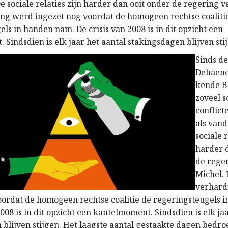
e sociale relaties zijn harder dan ooit onder de regering v
ng werd ingezet nog voordat de homogeen rechtse coaliti
ls in handen nam. De crisis van 2008 is in dit opzicht een
Sindsdien is elk jaar het aantal stakingsdagen blijven sti
Sinds d
Dehaene
kende B
zoveel s
conflict
als vand
sociale r
harder 
de rege
Michel.
verhard
oordat de homogeen rechtse coalitie de regeringsteugels 
2008 is in dit opzicht een kantelmoment. Sindsdien is elk ja
 blijven stijgen. Het laagste aantal gestaakte dagen bedro