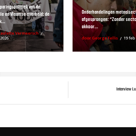
paringspolitiek van de
Onderhandelingen metaalsec
le en Vlaamse overheid: de
afgesprongen: “Zonder secto
...
akkoor...
Paulette Vermeersch
 2026
door George Fellis
19 feb
Interview L