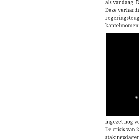
als vandaag. D
Deze verhardi
regeringsteuge
kantelmoment. 
ingezet nog v
De crisis van 
stakingsdagen