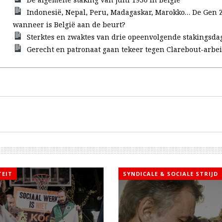
Indonesië, Nepal, Peru, Madagaskar, Marokko… De Gen Z
wanneer is België aan de beurt?
Sterktes en zwaktes van drie opeenvolgende stakingsda
Gerecht en patronaat gaan tekeer tegen Clarebout-arbe
TEIT
SYNDICALE & SOCIALE STRIJD