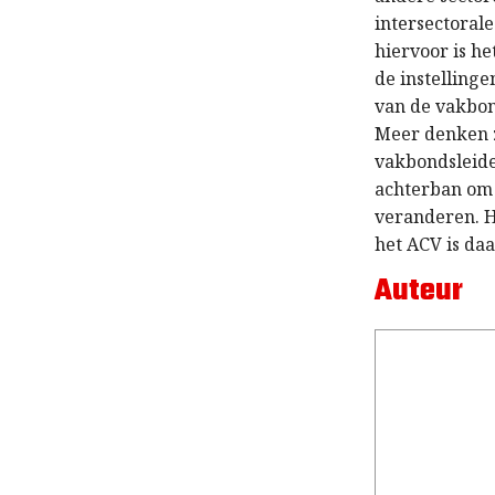
intersectorale
hiervoor is h
de instellinge
van de vakbon
Meer denken z
vakbondsleide
achterban om 
veranderen. H
het ACV is da
Auteur