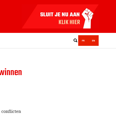
FR
EN
 winnen
 conflicten