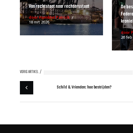
Van rechtstaat naar rechtersstaat
De bes
Federa
door Humblet Patrick
kroniek
18 mrt 2026
door 
20 feb
VORIG ARTIKEL
Schild & Vrienden: hoe bestrijden?