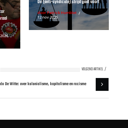
De (anti-syndicale) strijd gaat voort
tor
door Patrick Humblet
12 nov 2025
raal
 2026
VOLGEND ARTIKEL
udo De Witte: over kolonialisme, kapitalisme en racisme