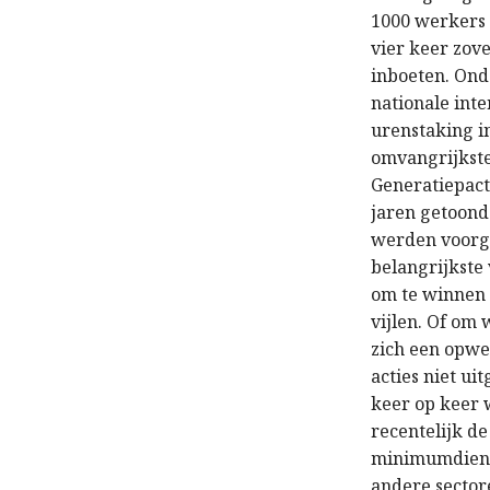
1000 werkers i
vier keer zove
inboeten. Ond
nationale int
urenstaking i
omvangrijkste 
Generatiepact 
jaren getoond 
werden voorge
belangrijkste 
om te winnen 
vijlen. Of om
zich een opwe
acties niet u
keer op keer w
recentelijk d
minimumdienst
andere sectore