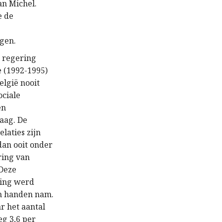
an Michel.
e de
jgen.
e regering
 (1992-1995)
elgië nooit
ociale
en
aag. De
elaties zijn
dan ooit onder
ring van
 Deze
ing werd
in handen nam.
ar het aantal
eg 3,6 per