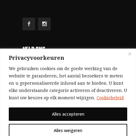
HELP ONS
Privacyvoorkeuren
Aangezien we volledig zelf gefinancierd zijn
We gebruiken cookies om de goede werking van de
(zonder subsidies, zonder commerciële
website te garanderen, het aantal bezoekers te meten
en u gepersonaliseerde inhoud aan te bieden. U kunt
advertenties en zonder rijke sponsors), zijn we
elke onderstaande categorie activeren of deactiveren. U
voor de publicatie van ons tijdschrift uitsluitend
kunt uw keuzes op elk moment wijzigen.
Cookiebeleid
afhankelijk van de financiële steun van onze
sympathisanten.
Alles accepteren
Bij voorbaat dank voor uw solidariteit.
Alles weigeren