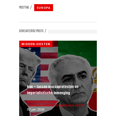
POSTTAG
EUROPA
GERELATEERDE POSTS
MIDDEN-OOSTEN
Iran – tussen massaprotesten en
imperialistische inmenging
door Revolutionair
Communistische Organisatie (RCO)
02 jan 2026