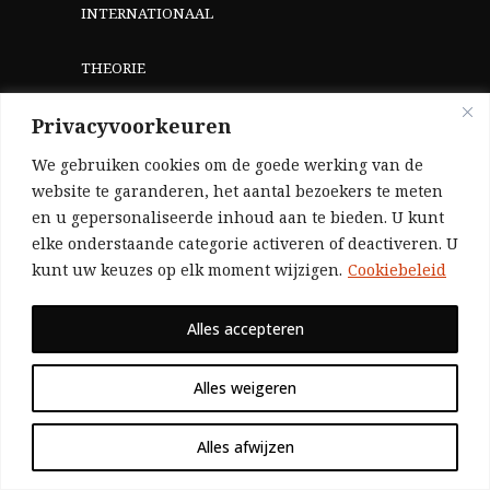
INTERNATIONAAL
THEORIE
Privacyvoorkeuren
WIE ZIJN WIJ?
We gebruiken cookies om de goede werking van de
website te garanderen, het aantal bezoekers te meten
en u gepersonaliseerde inhoud aan te bieden. U kunt
elke onderstaande categorie activeren of deactiveren. U
kunt uw keuzes op elk moment wijzigen.
Cookiebeleid
HELP ONS
Alles accepteren
Aangezien we volledig zelf gefinancierd zijn
Alles weigeren
(zonder subsidies, zonder commerciële
advertenties en zonder rijke sponsors), zijn we
Alles afwijzen
voor de publicatie van ons tijdschrift uitsluitend
afhankelijk van de financiële steun van onze