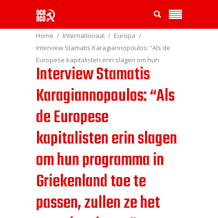
Home
Internationaal
Europa
Interview Stamatis Karagiannopoulos: “Als de
Europese kapitalisten erin slagen om hun
Interview Stamatis
programma in Griekenland toe te passen, zullen
ze het overal proberen”
Karagiannopoulos: “Als
de Europese
kapitalisten erin slagen
om hun programma in
Griekenland toe te
passen, zullen ze het