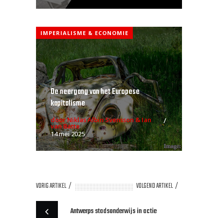
IMPERIALISME & ECONOMIE
De neergang van het Europese
kapitalisme
door Niklas Albin Svensson & Ian
van Batte
14 mei 2025
VORIG ARTIKEL
VOLGEND ARTIKEL
Antwerps stadsonderwijs in actie